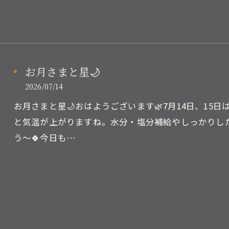
お月さまと星🌙
2026/07/14
お月さまと星🌙おはようございます🌿7月14日、1
と気温が上がりますね。水分・塩分補給やしっかりし
う～🍀今日も…