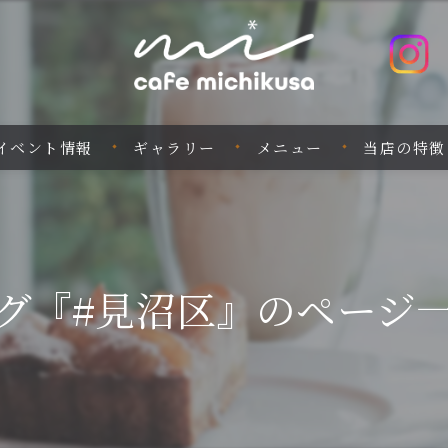
イベント情報
ギャラリー
メニュー
当店の特徴
ランチ
バー
グ『#見沼区』のページ
イベント
スイーツ
珈琲