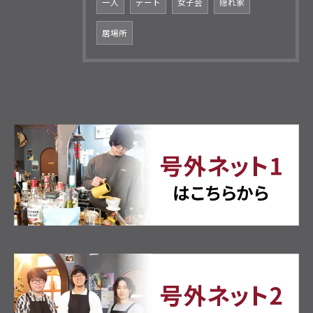
一人
デート
女子会
隠れ家
居場所