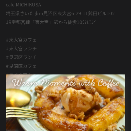
cafe MICHIKUSA
埼玉県さいたま市見沼区東大宮6-29-11武田ビル102
JR宇都宮線「東大宮」駅から徒歩10分ほど
#東大宮カフェ
#東大宮ランチ
#見沼区ランチ
#見沼区カフェ
#テイクアウト
< 前のページ
一覧に戻る
次のページ >