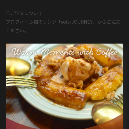
○ご注文について
プロフィール欄のリンク「sofa-JOURNEY」からご注文
ください。
*
ミチクサで初代の頃から続いている看板の自家製チーズ
ケーキを、
オンラインショップにて販売いたします！
あわただしい日常のなかでそっと取り出して、
湖のほとりにいるような、
穏やかで静かな時間を過ごしてほしいと願いを込めまし
た。