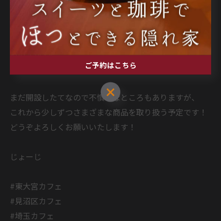
冷凍保存で1ヶ月持ちます。
あなたの日々に寄り添うケーキです。
ご自宅でお一人で、お二人で、ご家族で、大切な誰かへ
の贈り物で。
ご予約はこちら
ぜひご利用くださいね。
ご予約はこちら
まだ開設したてなので不慣れなところもありますが、
これから少しずつさまざまな商品を取り扱う予定です！
どうぞよろしくお願いいたします！
じょーじ
#東大宮カフェ
#見沼区カフェ
#埼玉カフェ