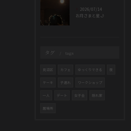
2026/07/14
お月さまと星🌙
タグ
tags
見沼区
カフェ
ゆっくりできる
夜
ケーキ
子連れ
ワークショップ
一人
デート
女子会
隠れ家
居場所