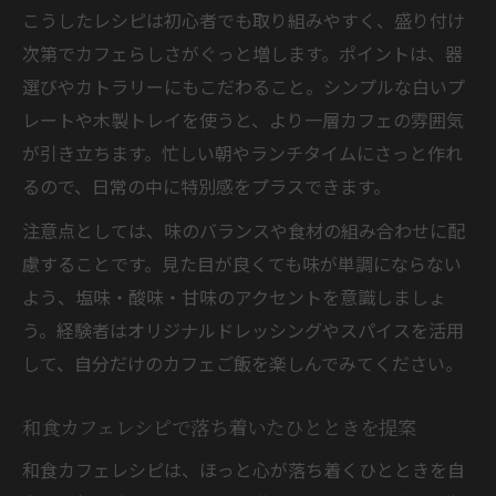
こうしたレシピは初心者でも取り組みやすく、盛り付け
カフェ飯レシピも見た目重視で満足感アッ
次第でカフェらしさがぐっと増します。ポイントは、器
プ
選びやカトラリーにもこだわること。シンプルな白いプ
簡単カフェレシピで器選びから楽しむ方法
レートや木製トレイを使うと、より一層カフェの雰囲気
カフェレシピ本の盛り付けテクニック解説
が引き立ちます。忙しい朝やランチタイムにさっと作れ
自宅カフェレシピで色合いを楽しむポイン
るので、日常の中に特別感をプラスできます。
ト
注意点としては、味のバランスや食材の組み合わせに配
休日に味わうおしゃれなカフェスイーツ体験
慮することです。見た目が良くても味が単調にならない
カフェレシピスイーツで休日のご褒美時間
よう、塩味・酸味・甘味のアクセントを意識しましょ
を
う。経験者はオリジナルドレッシングやスパイスを活用
カフェスイーツレシピ本で新しい体験を提
して、自分だけのカフェご飯を楽しんでみてください。
案
和食カフェレシピで落ち着いたひとときを提案
おうちカフェで楽しむ簡単スイーツレシピ
カフェレシピ簡単スイーツで家族も笑顔に
和食カフェレシピは、ほっと心が落ち着くひとときを自