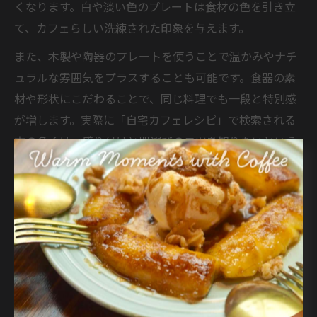
くなります。白や淡い色のプレートは食材の色を引き立
て、カフェらしい洗練された印象を与えます。
また、木製や陶器のプレートを使うことで温かみやナチ
ュラルな雰囲気をプラスすることも可能です。食器の素
材や形状にこだわることで、同じ料理でも一段と特別感
が増します。実際に「自宅カフェレシピ」で検索される
方の多くは、盛り付けと器選びのコツを知りたいという
声が多いです。
注意点としては、プレートが小さすぎると盛り付けが窮
屈になり、カフェらしさが損なわれることです。家族構
成や目的に合わせてサイズを選ぶと失敗が少なくなりま
す。まずは1枚お気に入りのプレートを用意し、季節やシ
ーンごとに使い分けるのもおすすめです。
カフェレシピ本から選ぶおすすめワンプレート