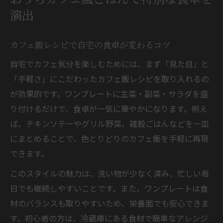
おうちカフェ風ごはんで特別な食卓を
簡単ワンプレートで叶うカフェの楽しみ方
演出
ワンプレートカフェレシピで時短ランチ実
現
カフェ飯レシピで自宅の食卓が変わるコツ
カフェ飯レシピ簡単アレンジで毎日新鮮に
自宅でカフェ気分を楽しむためには、まず「見た目」と
カフェレシピプロ直伝の盛り付けテクニッ
「手軽さ」にこだわったカフェ飯レシピを取り入れるの
ク
が効果的です。ワンプレートに主菜・副菜・サラダを盛
おうちカフェならではのワンプレートの選
り付けるだけで、食卓が一気に華やかになります。例え
び方
ば、チキンソテーやグリル野菜、雑穀ごはんなどを一皿
カフェレシピ本から選ぶおすすめワンプレ
にまとめることで、色とりどりのカフェ飯を手軽に再現
ート
できます。
カフェ風ランチが手軽に作れる秘訣を伝授
このスタイルの魅力は、洗い物が少なく済み、忙しい毎
カフェレシピ簡単ランチの時短ポイント紹
日でも継続しやすいことです。また、ワンプレートは食
介
材のバランスも取りやすいため、栄養面でも安心できま
カフェ飯レシピ人気のメニュー再現方法
す。初心者の方は、冷蔵庫にある食材で簡単なアレンジ