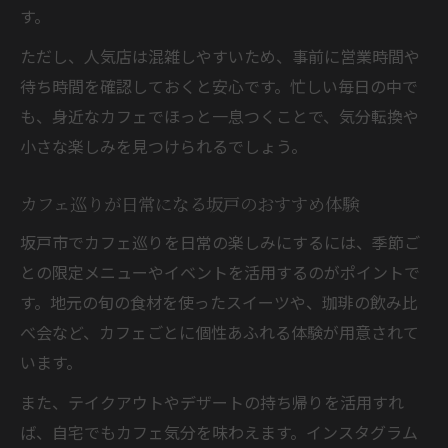
ット
す。
坂戸の古民家カフェで特別なひとときを過
ただし、人気店は混雑しやすいため、事前に営業時間や
ごす
待ち時間を確認しておくと安心です。忙しい毎日の中で
駅近カフェで手軽にスイーツとドリンクを楽し
も、身近なカフェでほっと一息つくことで、気分転換や
む方法
小さな楽しみを見つけられるでしょう。
駅近カフェで坂戸のスイーツを気軽に味わ
う
カフェ巡りが日常になる坂戸のおすすめ体験
カフェ巡りで駅前の便利さと癒やしを両立
坂戸市でカフェ巡りを日常の楽しみにするには、季節ご
する
との限定メニューやイベントを活用するのがポイントで
身近なカフェでドリンクタイムを楽しむコ
す。地元の旬の食材を使ったスイーツや、珈琲の飲み比
ツ
べ会など、カフェごとに個性あふれる体験が用意されて
います。
坂戸駅前カフェで手軽なひとときを満喫す
る
また、テイクアウトやデザートの持ち帰りを活用すれ
カフェ選びで駅近の魅力を感じる坂戸の過
ば、自宅でもカフェ気分を味わえます。インスタグラム