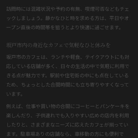
カフェ巡りが楽しくなるさいたま市の魅力
訪問時には混雑状況や予約の有無、喫煙可否などもチェ
とは
ックしましょう。静かなひと時を求める方は、平日やオ
身近に感じるさいたま市のカフェ巡りアイ
ープン直後の時間帯を狙うとより快適に過ごせます。
デア
さいたま市で最新カフェスポットを発見す
坂戸市内の身近なカフェで気軽なひと休みを
る
坂戸市のカフェは、ランチや軽食、テイクアウトにも対
カフェ好きが注目するさいたま市の話題店
応している店舗が多く、日々の生活の中で気軽に利用で
とは
きる点が魅力です。駅前や住宅街の中にも点在している
古民家風カフェで味わう特別なひとときの魅力
ため、ちょっとした合間時間にも立ち寄りやすくなって
坂戸の古民家カフェで感じる癒やしの時間
います。
カフェ巡りで古民家風の魅力を坂戸で体感
例えば、仕事や買い物の合間にコーヒーとパンケーキを
身近な坂戸で味わう古民家カフェのこだわ
楽しんだり、子供連れでも入りやすい広めの店内を利用
り
したりと、さまざまなニーズに応えたカフェが揃ってい
カフェ空間として人気の古民家風坂戸スポ
ます。駐車場ありの店舗なら、車移動の方にも便利で