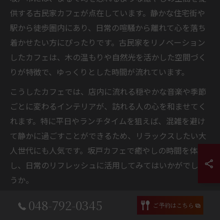
供する古民家カフェが点在しています。静かな住宅街や
駅から徒歩圏内にあり、日常の喧騒から離れて心を落ち
着かせたい方にぴったりです。古民家をリノベーション
したカフェは、木の温もりや自然光を活かした空間づく
りが特徴で、ゆっくりとした時間が流れています。
こうしたカフェでは、店内に流れる穏やかな音楽や季節
ごとに変わるインテリアが、訪れる人の心を和ませてく
れます。特に平日やランチタイムを狙えば、混雑を避け
て静かに過ごすことができるため、リラックスしたい大
人世代にも人気です。坂戸カフェで癒やしの時間を体感
し、日常のリフレッシュに活用してみてはいかがでしょ
うか。
048-792-0345
ご予約はこちら
カフェ巡りで古民家風の魅力を坂戸で体感