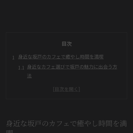
目次
身近な坂戸のカフェで癒やし時間を満喫
身近なカフェ選びで坂戸の魅力に出会う方
法
カフェで癒やしを実感できる坂戸の楽しみ
方
坂戸市内の身近なカフェで気軽なひと休み
を
身近な坂戸のカフェで癒やし時間を満
カフェ巡りが日常になる坂戸のおすすめ体
験