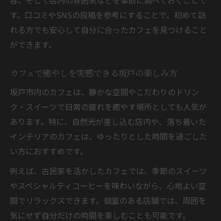
す
す。口コミやSNSの投稿を参考にすることで、初めて訪
個室や駐車場付きカフェで坂戸を満喫する
れる方でも安心して自分に合ったカフェを見つけること
方法
ができます。
坂戸カフェでゆったり過ごせる個室空間の
魅力
カフェで癒やしを実感できる坂戸の楽しみ方
駐車場完備の坂戸カフェで安心カフェタイ
坂戸市内のカフェは、静かな空間やこだわりのドリン
ム
ク・スイーツで日常の疲れを癒やす場所としても人気が
身近な坂戸カフェで個室利用の贅沢なひと
あります。特に、自然光が差し込む店内や、落ち着いた
とき
インテリアのカフェは、ゆったりとした時間を過ごした
カフェ選びで重視したい坂戸の駐車場事情
い方におすすめです。
とは
例えば、古民家を活かしたカフェでは、季節のスイーツ
埼玉県さいたま市の新しいカフェ巡り体験へ
やスペシャルティコーヒーを味わいながら、心地よい空
さいたま市で新しいカフェ体験を楽しむ方
間でリラックスできます。個室のある店舗では、周囲を
法
気にせず自分だけの時間を楽しむことも可能です。