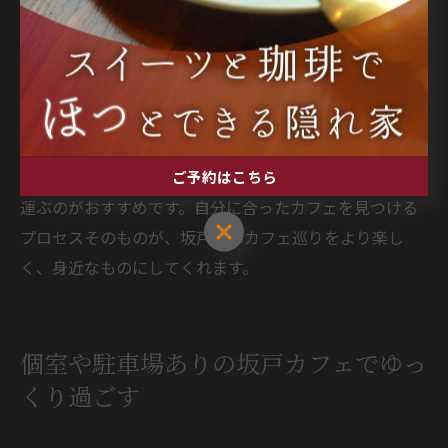
と良いでしょう。実際に訪れた人の写真や感想から、店
内の雰囲気や人気メニューを事前に知ることができま
す。また、営業時間や定休日、駐車場の有無などもチェ
ックしておくと安心です。
初心者の方は、まずは駅近のカフェやチェーン店からチ
ャレンジし、慣れてきたら個性的な隠れ家カフェへ足を
ご予約はこちら
運ぶのがおすすめです。自分に合ったカフェを見つける
ご予約はこちら
プロセスそのものが、坂戸でのカフェ巡りをより楽し
く、身近なものにしてくれます。
個室や駐車場ありの坂戸カフェでゆっ
くり過ごす