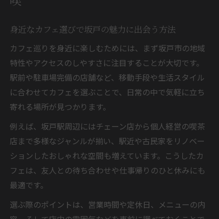
喫
埼玉県坂戸市の身近なカフェで特別な時間
身近なカフェ選びで坂戸の魅力に出会う方法
空間が映えるおしゃれカフェを坂戸で探す楽し
さ
カフェ巡りを身近に楽しむためには、まず坂戸市の地域
特性やアクセスのしやすさに注目することが大切です。
おしゃれなカフェ空間で坂戸を新発見する
駅前や駐車場完備の店舗など、移動手段や生活スタイル
カフェ巡りで映える空間を坂戸で体感しよ
に合わせてカフェを選ぶことで、日常の中で気軽に立ち
う
寄れる場所が見つかります。
坂戸のカフェ空間がおしゃれ女子に人気の
例えば、坂戸駅周辺にはチェーン店から個人経営の喫茶
理由
店まで多様なジャンルが揃い、駅近や古民家をリノベー
身近な坂戸カフェで写真映え空間を楽しむ
ションしたおしゃれな空間も増えています。こうしたカ
方法
フェは、友人との待ち合わせや仕事帰りのひと休みにも
おしゃれなカフェ選びが坂戸で楽しくなる
最適です。
秘訣
選ぶ際のポイントは、営業時間や定休日、メニューの内
個室や駐車場ありの坂戸カフェでゆっくり過ご
容、そして店内の雰囲気などを事前に調べておくことで