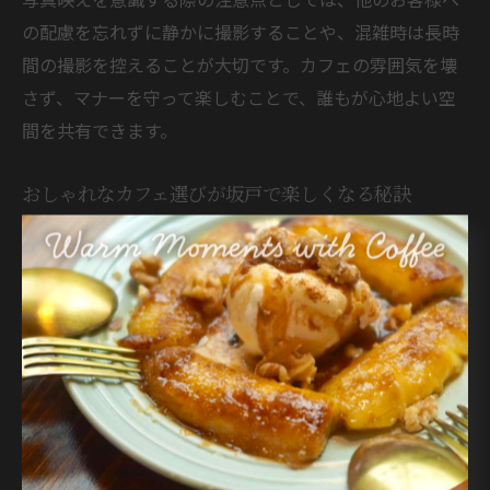
の配慮を忘れずに静かに撮影することや、混雑時は長時
間の撮影を控えることが大切です。カフェの雰囲気を壊
さず、マナーを守って楽しむことで、誰もが心地よい空
間を共有できます。
おしゃれなカフェ選びが坂戸で楽しくなる秘訣
坂戸でカフェ選びを楽しむためには、自分の過ごしたい
時間や目的に合った店舗を見つけることがポイントで
す。例えば「坂戸 駅 カフェ チェーン」や「坂戸 喫茶店
喫煙」など、アクセスやサービス内容から検索を始める
と、選択肢が広がります。駅前のカフェは利便性が高
く、古民家カフェや個室カフェは静かに過ごしたい方に
おすすめです。
カフェ選びの際には、口コミやSNSの投稿も参考にする